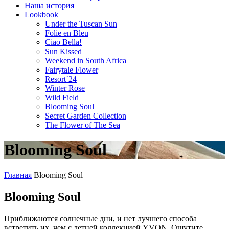
Наша история
Lookbook
Under the Tuscan Sun
Folie en Bleu
Ciao Bella!
Sun Kissed
Weekend in South Africa
Fairytale Flower
Resort`24
Winter Rose
Wild Field
Blooming Soul
Secret Garden Collection
The Flower of The Sea
Blooming Soul
Главная
Blooming Soul
Blooming Soul
Приближаются солнечные дни, и нет лучшего способа
встретить их, чем с летней коллекцией YVON. Ощутите