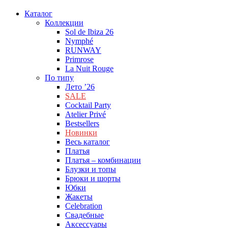
Каталог
Коллекции
Sol de Ibiza 26
Nymphé
RUNWAY
Primrose
La Nuit Rouge
По типу
Лето ’26
SALE
Cocktail Party
Atelier Privé
Bestsellers
Новинки
Весь каталог
Платья
Платья – комбинации
Блузки и топы
Брюки и шорты
Юбки
Жакеты
Celebration
Cвадебные
Аксессуары