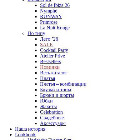
Sol de Ibiza 26
Nymphé
RUNWAY
Primrose
La Nuit Rouge
По типу
Лето ’26
SALE
Cocktail Party
Atelier Privé
Bestsellers
Новинки
Весь каталог
Платья
Платья – комбинации
Блузки и топы
Брюки и шорты
Юбки
Жакеты
Celebration
Cвадебные
Аксессуары
Наша история
Lookbook