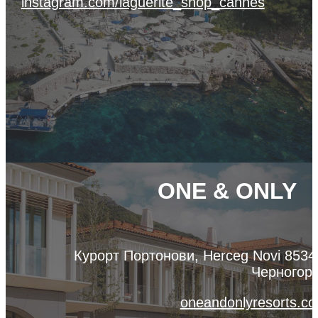
instagram.com/laguerite_shop_cannes
ONE & ONLY
Курорт Портонови, Herceg Novi 8534
Черногор
oneandonlyresorts.c