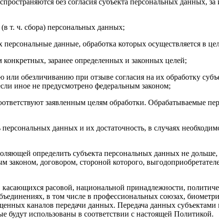
аспространяются без согласия субъекта персональных данных, з
(в т. ч. сбора) персональных данных;
их персональные данные, обработка которых осуществляется в це
 конкретных, заранее определенных и законных целей;
 или обезличиванию при отзыве согласия на их обработку суб
если иное не предусмотрено федеральным законом;
соответствуют заявленным целям обработки. Обрабатываемые п
ь персональных данных и их достаточность, в случаях необходи
воляющей определить субъекта персональных данных не дольше, 
м законом, договором, стороной которого, выгодоприобретателе
 касающихся расовой, национальной принадлежности, политиче
объединениях, в том числе в профессиональных союзах, биомет
енных каналов передачи данных. Передача данных субъектами 
ые будут использованы в соответствии с настоящей Политикой.