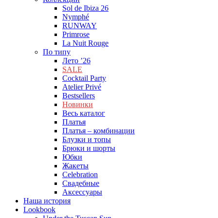
Sol de Ibiza 26
Nymphé
RUNWAY
Primrose
La Nuit Rouge
По типу
Лето ’26
SALE
Cocktail Party
Atelier Privé
Bestsellers
Новинки
Весь каталог
Платья
Платья – комбинации
Блузки и топы
Брюки и шорты
Юбки
Жакеты
Celebration
Cвадебные
Аксессуары
Наша история
Lookbook