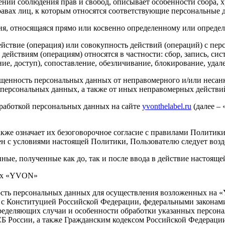
ении соблюдения прав и свобод, описывает особенности сбора, 
равах лиц, к которым относятся соответствующие персональные 
, относящаяся прямо или косвенно определенному или определ
йствие (операция) или совокупность действий (операций) с пе
 действиям (операциям) относятся в частности: сбор, запись, си
ение, доступ), сопоставление, обезличивание, блокирование, уд
щенность персональных данных от неправомерного и/или несан
я персональных данных, а также от иных неправомерных действ
обработкой персональных данных на сайте
yvonthelabel.ru
(далее –
акже означает их безоговорочное согласие с правилами Полити
ен с условиями настоящей Политики, Пользователю следует возд
ные, полученные как до, так и после ввода в действие настоящ
ных «YVON»
ность персональных данных для осуществления возложенных на
вии с Конституцией Российской Федерации, федеральными закона
пределяющих случаи и особенности обработки указанных персон
 России, а также Гражданским кодексом Российской Федераци