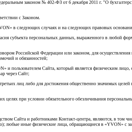
едеральным законом № 402-ФЗ от 6 декабря 2011 г. "О бухгалтер
етствии с Законом.
YVON» в следующих случаях и на следующих правовых основани
гласия субъекта персональных данных, выраженного в любой фор
овором Российской Федерации или законом, для осуществления
мочий и обязанностей;
N» и пользователем Сайта, который является физическим лицо
р через Сайт;
 третьих лиц либо для достижения общественно значимых целей 
ких целях при условии обязательного обезличивания персональн
ством Сайта и работниками Контакт-центра, являются, в том чи
лицо); любые иные физические лица, обращающиеся в «YVON» с з