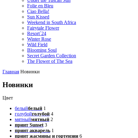
Under the Tuscan Sun
Folie en Bleu
Ciao Bella!
Sun Kissed
Weekend in South Africa
Fairytale Flower
Resort`24
Winter Rose
Wild Field
Blooming Soul
Secret Garden Collection
The Flower of The Sea
Главная
Новинки
Новинки
Цвет
белый
белый
1
голубой
голубой
4
мятный
мятный
2
принт Sunset
3
принт акварель
1
принт жасмины и гортензии
6