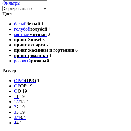
Фильтры
Цвет
белый
белый
1
голубой
голубой
4
мятный
мятный
2
принт Sunset
3
принт акварель
1
принт жасмины и гортензии
6
принт ромашки
1
розовый
розовый
2
Размер
OP/O
OP/O
1
OP
OP
19
O
O
19
1
1
19
1/2
1/2
1
2
2
19
3
3
19
3/4
3/4
1
4
4
1