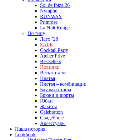
Sol de Ibiza 26
Nymphé
RUNWAY
Primrose
La Nuit Rouge
По типу
Лето ’26
SALE
Cocktail Party
Atelier Privé
Bestsellers
Новинки
Весь каталог
Платья
Платья – комбинации
Блузки и топы
Брюки и шорты
Юбки
Жакеты
Celebration
Cвадебные
Аксессуары
Наша история
Lookbook