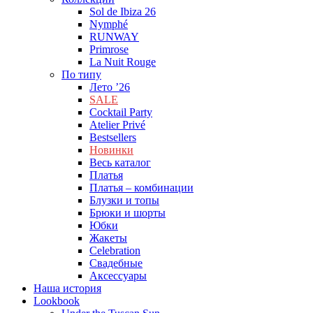
Sol de Ibiza 26
Nymphé
RUNWAY
Primrose
La Nuit Rouge
По типу
Лето ’26
SALE
Cocktail Party
Atelier Privé
Bestsellers
Новинки
Весь каталог
Платья
Платья – комбинации
Блузки и топы
Брюки и шорты
Юбки
Жакеты
Celebration
Cвадебные
Аксессуары
Наша история
Lookbook