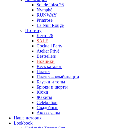
Sol de Ibiza 26
Nymphé
RUNWAY
Primrose
La Nuit Rouge
По типу
Лето ’26
SALE
Cocktail Party
Atelier Privé
Bestsellers
Новинки
Весь каталог
Платья
Платья – комбинации
Блузки и топы
Брюки и шорты
Юбки
Жакеты
Celebration
Cвадебные
Аксессуары
Наша история
Lookbook