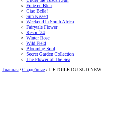
Under the Tuscan Sun
Folie en Bleu
Ciao Bella!
Sun Kissed
Weekend in South Africa
Fairytale Flower
Resort`24
Winter Rose
Wild Field
Blooming Soul
Secret Garden Collection
The Flower of The Sea
Главная
/
Cвадебные
/
L’ETOILE DU SUD NEW