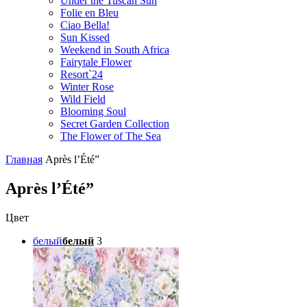
Under the Tuscan Sun
Folie en Bleu
Ciao Bella!
Sun Kissed
Weekend in South Africa
Fairytale Flower
Resort`24
Winter Rose
Wild Field
Blooming Soul
Secret Garden Collection
The Flower of The Sea
Главная
Après l’Été”
Après l’Été”
Цвет
белый
белый
3