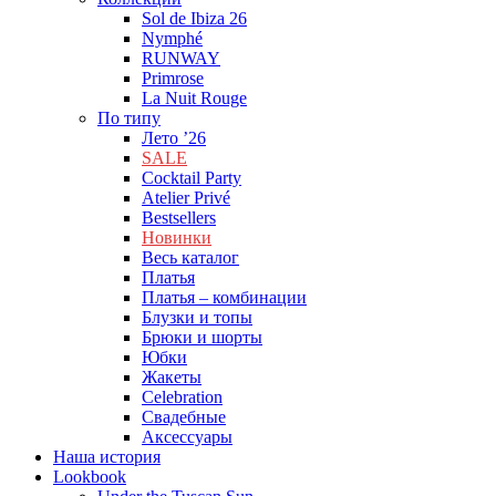
Sol de Ibiza 26
Nymphé
RUNWAY
Primrose
La Nuit Rouge
По типу
Лето ’26
SALE
Cocktail Party
Atelier Privé
Bestsellers
Новинки
Весь каталог
Платья
Платья – комбинации
Блузки и топы
Брюки и шорты
Юбки
Жакеты
Celebration
Cвадебные
Аксессуары
Наша история
Lookbook