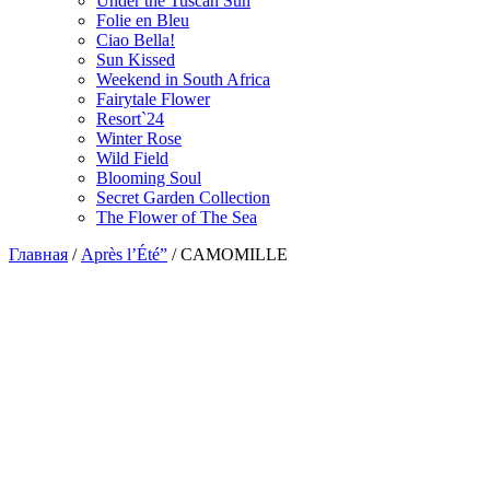
Under the Tuscan Sun
Folie en Bleu
Ciao Bella!
Sun Kissed
Weekend in South Africa
Fairytale Flower
Resort`24
Winter Rose
Wild Field
Blooming Soul
Secret Garden Collection
The Flower of The Sea
Главная
/
Après l’Été”
/
CAMOMILLE