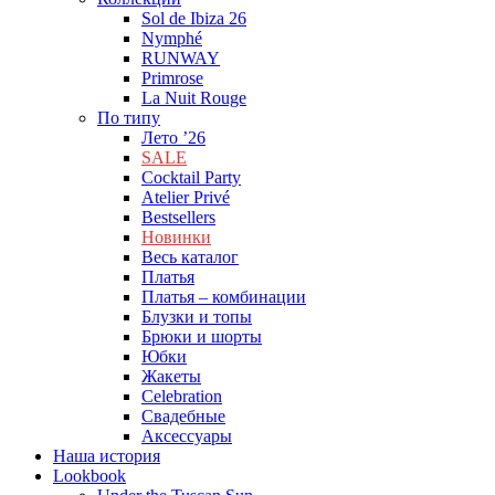
Sol de Ibiza 26
Nymphé
RUNWAY
Primrose
La Nuit Rouge
По типу
Лето ’26
SALE
Cocktail Party
Atelier Privé
Bestsellers
Новинки
Весь каталог
Платья
Платья – комбинации
Блузки и топы
Брюки и шорты
Юбки
Жакеты
Celebration
Cвадебные
Аксессуары
Наша история
Lookbook