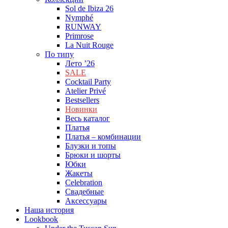
Sol de Ibiza 26
Nymphé
RUNWAY
Primrose
La Nuit Rouge
По типу
Лето ’26
SALE
Cocktail Party
Atelier Privé
Bestsellers
Новинки
Весь каталог
Платья
Платья – комбинации
Блузки и топы
Брюки и шорты
Юбки
Жакеты
Celebration
Cвадебные
Аксессуары
Наша история
Lookbook