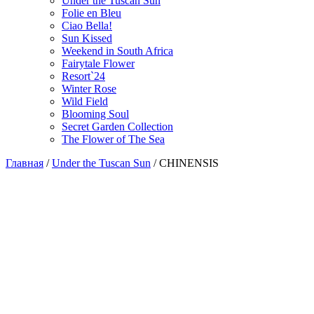
Under the Tuscan Sun
Folie en Bleu
Ciao Bella!
Sun Kissed
Weekend in South Africa
Fairytale Flower
Resort`24
Winter Rose
Wild Field
Blooming Soul
Secret Garden Collection
The Flower of The Sea
Главная
/
Under the Tuscan Sun
/
CHINENSIS