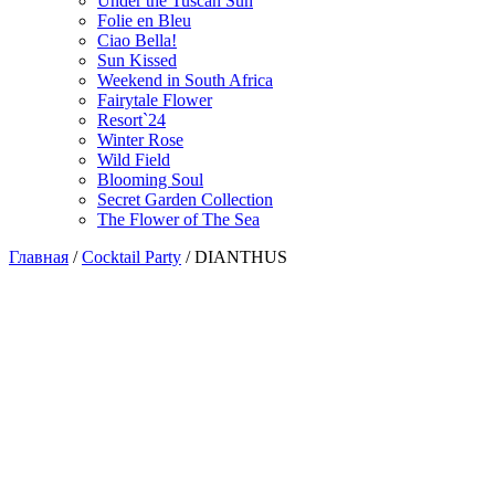
Under the Tuscan Sun
Folie en Bleu
Ciao Bella!
Sun Kissed
Weekend in South Africa
Fairytale Flower
Resort`24
Winter Rose
Wild Field
Blooming Soul
Secret Garden Collection
The Flower of The Sea
Главная
/
Cocktail Party
/
DIANTHUS