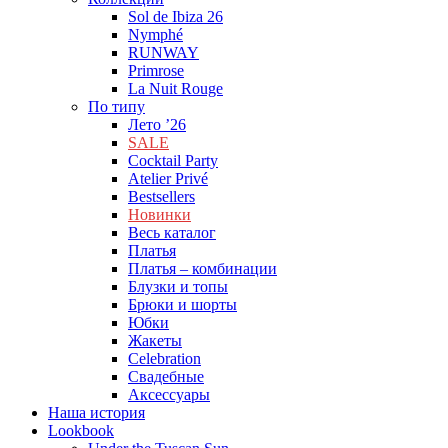
Sol de Ibiza 26
Nymphé
RUNWAY
Primrose
La Nuit Rouge
По типу
Лето ’26
SALE
Cocktail Party
Atelier Privé
Bestsellers
Новинки
Весь каталог
Платья
Платья – комбинации
Блузки и топы
Брюки и шорты
Юбки
Жакеты
Celebration
Cвадебные
Аксессуары
Наша история
Lookbook